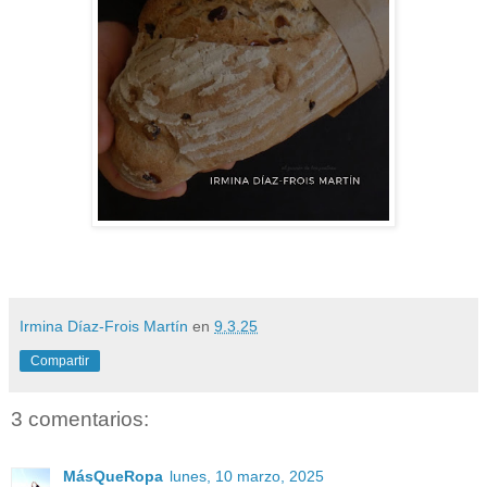
Irmina Díaz-Frois Martín
en
9.3.25
Compartir
3 comentarios:
MásQueRopa
lunes, 10 marzo, 2025