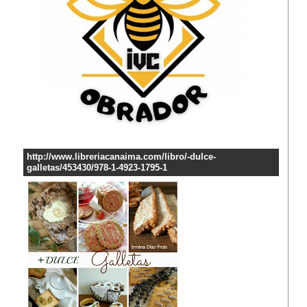
http://www.libreriacanaima.com/libro/-dulce-
galletas/453430/978-1-4923-1795-1